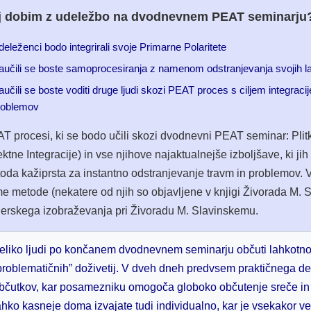
j dobim z udeležbo na dvodnevnem PEAT seminarju
eleženci bodo integrirali svoje Primarne Polaritete
aučili se boste samoprocesiranja z namenom odstranjevanja svojih la
učili se boste voditi druge ljudi skozi PEAT proces s ciljem integracije
roblemov
T procesi, ki se bodo učili skozi dvodnevni PEAT seminar: Plit
ektne Integracije) in vse njihove najaktualnejše izboljšave, ki jih
oda kažiprsta za instantno odstranjevanje travm in problemov. 
e metode (nekatere od njih so objavljene v knjigi Živorada M. 
nerskega izobraževanja pri Živoradu M. Slavinskemu.
eliko ljudi po končanem dvodnevnem seminarju občuti lahkotno
problematičnih” doživetij. V dveh dneh predvsem praktičnega dela 
bčutkov, kar posamezniku omogoča globoko občutenje sreče in mi
ahko kasneje doma izvajate tudi individualno, kar je vsekakor ve