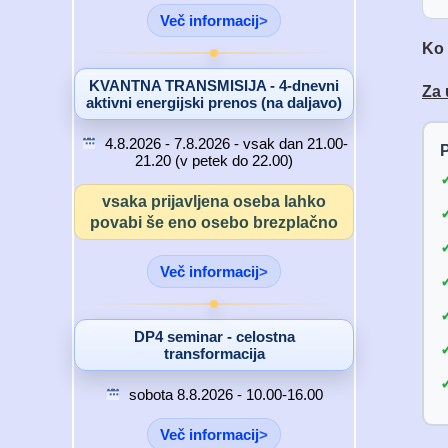
Več informacij
Ko 
KVANTNA TRANSMISIJA - 4-dnevni
Za 
aktivni energijski prenos (na daljavo)
4.8.2026 - 7.8.2026 - vsak dan 21.00-
P
21.20 (v petek do 22.00)
vsaka prijavljena oseba lahko
povabi še eno osebo brezplačno
Več informacij
DP4 seminar - celostna
transformacija
sobota 8.8.2026 - 10.00-16.00
Več informacij