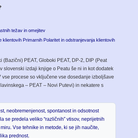
?
stnih težav in omejitev
 klientovih Primarnih Polaritet in odstranjevanja klientovih
ki (Bazični) PEAT, Globoki PEAT, DP-2, DIP (Peat
 v slovenski izdaji knjige o Peatu še ni in kot dodatek
V vse procese so vključene vse dosedanje izboljšave
Slavinskega – PEAT – Novi Putevi) in nekatere s
st, neobremenjenost, spontanost in odsotnost
se predela veliko “različnih” vtisov, neprijetnih
ru. Vse tehnike in metode, ki se jih naučite,
lika prednost.