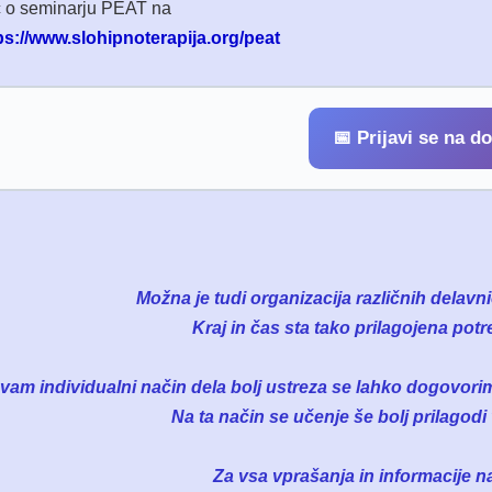
 o seminarju PEAT na
ps://www.slohipnoterapija.org/peat
📅 Prijavi se na d
Možna je tudi organizacija različnih delavn
Kraj in čas sta tako prilagojena pot
vam individualni način dela bolj ustreza se lahko dogovor
Na ta način se učenje še bolj prilagodi
Za vsa vprašanja in informacije na