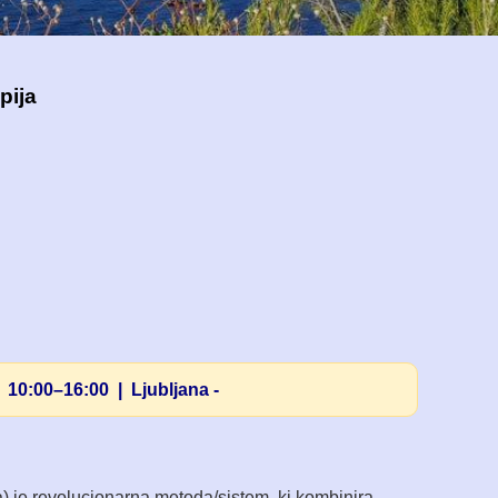
pija
 | 10:00–16:00 | Ljubljana -
) je revolucionarna metoda/sistem, ki kombinira