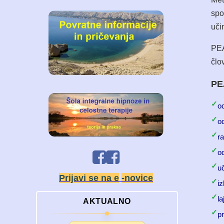
spo
uči
PEA
člo
PE
✓
od
✓
od
✓
r
✓
o
✓
uč
Prijavi se na e
-novice
✓
i
✓
la
AKTUALNO
✓
p