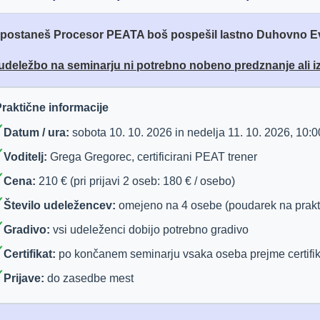
postaneš Procesor PEATA boš pospešil lastno Duhovno Ev
udeležbo na seminarju ni potrebno nobeno predznanje ali i
raktične informacije
✓
Datum / ura:
sobota 10. 10. 2026 in nedelja 11. 10. 2026, 10:0
✓
Voditelj:
Grega Gregorec, certificirani PEAT trener
✓
Cena:
210 € (pri prijavi 2 oseb: 180 € / osebo)
✓
Število udeležencev:
omejeno na 4 osebe (poudarek na prakti
✓
Gradivo:
vsi udeleženci dobijo potrebno gradivo
✓
Certifikat:
po končanem seminarju vsaka oseba prejme certifika
✓
Prijave:
do zasedbe mest