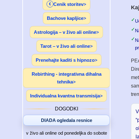
Cenik storitev
€
Ka
Bachove kapljice
✓
Ud
✓
N
Astrologija – v živo ali online
✓
Na
Tarot – v živo ali online
p
Prenehajte kaditi s hipnozo
PEA
Dir
Rebirthing - integrativna dihalna
met
tehnika
sam
tre
Individualna kvantna transmisija
DOGODKI
V
“
DIADA ogledala resnice
o
v živo ali online od ponedeljka do sobote
l