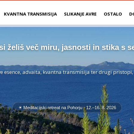
KVANTNA TRANSMISIJA
SLIKANJE AVRE
OSTALO
D
si želiš več miru, jasnosti in stika s s
 esence, advaita, kvantna transmisija ter drugi pristopi
☀ Meditacijski retreat na Pohorju ·
12.–16. 8. 2026