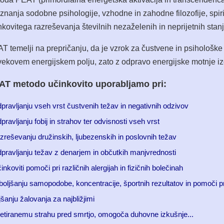
znanja sodobne psihologije, vzhodne in zahodne filozofije, spiri
nkovitega razreševanja številnih nezaželenih in neprijetnih stanj
T temelji na prepričanju, da je vzrok za čustvene in psihološke t
vekovem energijskem polju, zato z odpravo energijske motnje izg
AT metodo učinkovito uporabljamo pri:
pravljanju vseh vrst čustvenih težav in negativnih odzivov
pravljanju fobij in strahov ter odvisnosti vseh vrst
azreševanju družinskih, ljubezenskih in poslovnih težav
dpravljanju težav z denarjem in občutkih manjvrednosti
inkoviti pomoči pri različnih alergijah in fizičnih bolečinah
zboljšanju samopodobe, koncentracije, športnih rezultatov in pomoči p
jšanju žalovanja za najbližjimi
retiranemu strahu pred smrtjo, omogoča duhovne izkušnje...