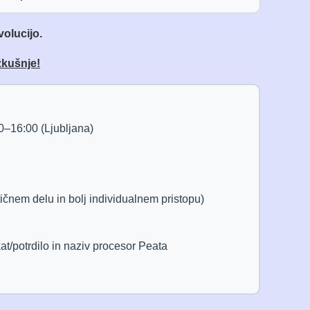
olucijo.
zkušnje!
0–16:00 (Ljubljana)
čnem delu in bolj individualnem pristopu)
t/potrdilo in naziv procesor Peata