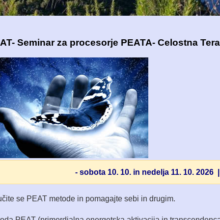
AT- Seminar za procesorje PEATA- Celostna Tera
- sobota 10. 10. in nedelja 11. 10. 2026
čite se PEAT metode in pomagajte sebi in drugim.
oda PEAT (primordialna energetska aktivacija in transcendenca