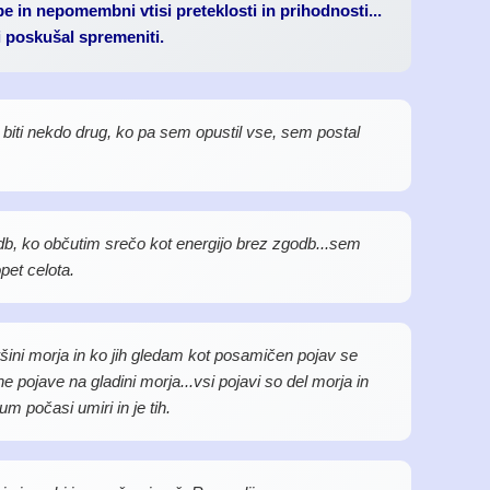
e in nepomembni vtisi preteklosti in prihodnosti...
i poskušal spremeniti.
 biti nekdo drug, ko pa sem opustil vse, sem postal
b, ko občutim srečo kot energijo brez zgodb...sem
pet celota.
vršini morja in ko jih gledam kot posamičen pojav se
 pojave na gladini morja...vsi pojavi so del morja in
m počasi umiri in je tih.