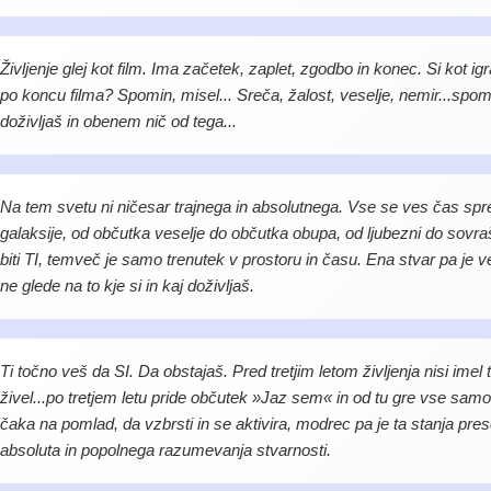
Življenje glej kot film. Ima začetek, zaplet, zgodbo in konec. Si kot igr
po koncu filma? Spomin, misel... Sreča, žalost, veselje, nemir...spomin
doživljaš in obenem nič od tega...
Na tem svetu ni ničesar trajnega in absolutnega. Vse se ves čas sp
galaksije, od občutka veselje do občutka obupa, od ljubezni do sovraš
biti TI, temveč je samo trenutek v prostoru in času. Ena stvar pa je 
ne glede na to kje si in kaj doživljaš.
Ti točno veš da SI. Da obstajaš. Pred tretjim letom življenja nisi imel
živel...po tretjem letu pride občutek »Jaz sem« in od tu gre vse samo
čaka na pomlad, da vzbrsti in se aktivira, modrec pa je ta stanja pre
absoluta in popolnega razumevanja stvarnosti.