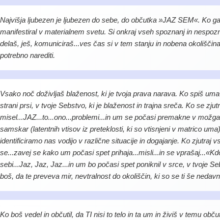
Najvišja ljubezen je ljubezen do sebe, do občutka »JAZ SEM«. Ko ga 
manifestiral v materialnem svetu. Si onkraj vseh spoznanj in nespozna
delaš, ješ, komuniciraš...ves čas si v tem stanju in nobena okoliščina 
potrebno narediti.
Vsako noč doživljaš blaženost, ki je tvoja prava narava. Ko spiš um
strani prsi, v tvoje Sebstvo, ki je blaženost in trajna sreča. Ko se zjut
misel...JAZ...to...ono...problemi...in um se počasi premakne v možgane
samskar (latentnih vtisov iz preteklosti, ki so vtisnjeni v matrico uma).
identificiramo nas vodijo v različne situacije in dogajanje. Ko zjutra
se...zavej se kako um počasi spet prihaja...misli...in se vprašaj...«K
sebi...Jaz, Jaz, Jaz...in um bo počasi spet poniknil v srce, v tvoje Se
boš, da te preveva mir, nevtralnost do okoliščin, ki so se ti še nedavn
Ko boš vedel in občutil, da TI nisi to telo in ta um in živiš v temu občut