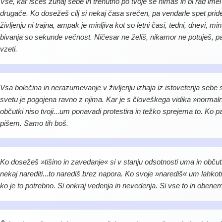
Vse, kar iščeš zunaj sebe in trenutno po tvoje še nimaš in bi rad imel
drugače. Ko dosežeš cilj si nekaj časa srečen, pa vendarle spet pride 
življenju ni trajna, ampak je minljiva kot so letni časi, tedni, dnevi,
bivanja so sekunde večnost. Ničesar ne želiš, nikamor ne potuješ, p
vzeti.
Vsa bolečina in nerazumevanje v življenju izhaja iz istovetenja sebe
svetu je pogojena ravno z njima. Kar je s človeškega vidika »normalno«
občutki niso tvoji...um ponavadi protestira in težko sprejema to. Ko
pišem. Samo tih boš.
Ko dosežeš »tišino in zavedanje« si v stanju odsotnosti uma in obču
nekaj narediti...to narediš brez napora. Ko svoje »narediš« um lahko
ko je to potrebno. Si onkraj vedenja in nevedenja. Si vse to in obenem