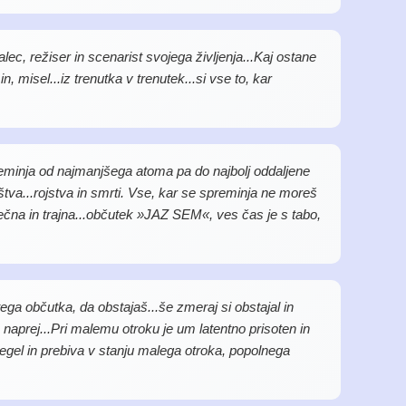
alec, režiser in scenarist svojega življenja...Kaj ostane
, misel...iz trenutka v trenutek...si vse to, kar
reminja od najmanjšega atoma pa do najbolj oddaljene
tva...rojstva in smrti. Vse, kar se spreminja ne moreš
večna in trajna...občutek »JAZ SEM«, ves čas je s tabo,
 tega občutka, da obstajaš...še zmeraj si obstajal in
 naprej...Pri malemu otroku je um latentno prisoten in
segel in prebiva v stanju malega otroka, popolnega