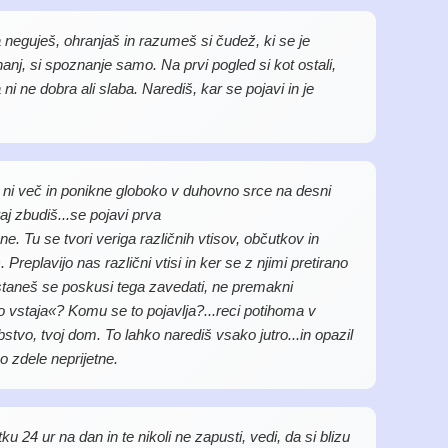
neguješ, ohranjaš in razumeš si čudež, ki se je
nj, si spoznanje samo. Na prvi pogled si kot ostali,
ni ne dobra ali slaba. Narediš, kar se pojavi in je
a ni več in ponikne globoko v duhovno srce na desni
raj zbudiš...se pojavi prva
. Tu se tvori veriga različnih vtisov, občutkov in
 Preplavijo nas različni vtisi in ker se z njimi pretirano
j vstaneš se poskusi tega zavedati, ne premakni
do vstaja«? Komu se to pojavlja?...reci potihoma v
bstvo, tvoj dom. To lahko narediš vsako jutro...in opazil
o zdele neprijetne.
ku 24 ur na dan in te nikoli ne zapusti, vedi, da si blizu