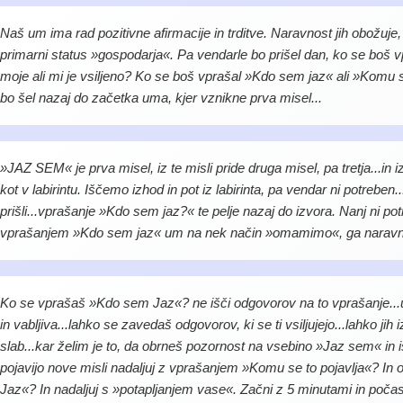
Naš um ima rad pozitivne afirmacije in trditve. Naravnost jih obožuje,
primarni status »gospodarja«. Pa vendarle bo prišel dan, ko se boš v
moje ali mi je vsiljeno? Ko se boš vprašal »Kdo sem jaz« ali »Komu 
bo šel nazaj do začetka uma, kjer vznikne prva misel...
»JAZ SEM« je prva misel, iz te misli pride druga misel, pa tretja...in 
kot v labirintu. Iščemo izhod in pot iz labirinta, pa vendar ni potrebe
prišli...vprašanje »Kdo sem jaz?« te pelje nazaj do izvora. Nanj ni p
vprašanjem »Kdo sem jaz« um na nek način »omamimo«, ga naravno um
Ko se vprašaš »Kdo sem Jaz«? ne išči odgovorov na to vprašanje...um
in vabljiva...lahko se zavedaš odgovorov, ki se ti vsiljujejo...lahko ji
slab...kar želim je to, da obrneš pozornost na vsebino »Jaz sem« in i
pojavijo nove misli nadaljuj z vprašanjem »Komu se to pojavlja«? In 
Jaz«? In nadaljuj s »potapljanjem vase«. Začni z 5 minutami in počasi