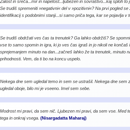
Žalost in sreča...mir in napetost...ljubezen in sovraštvo...kaj sploh to 
Se trudiš spremeniti »negativni« del v »pozitivni«? Na prvi pogled se z
identifikacij s podobnimi stanji...si samo priča tega, kar se pojavlja v t
Se trudiš obdržati ves čas ta trenutek? Ga lahko obdržiš? Se spomniš 
vse to samo spomin in igra, ki jo ves čas igraš in jo nikoli ne končaš i
sprejemanjem minuto na dan...začneš lahko že ta trenutek, minuto na 
prihodnosti. Vem, da ti bo na koncu uspelo.
Nekega dne sem ugledal temo in sem se ustrašil. Nekega dne sem za
ugledal oboje, bilo mi je vseeno. Imel sem sebe.
Modrost mi pravi, da sem nič. Ljubezen mi pravi, da sem vse. Med t
tega in onkraj vsega.
(Nisargadatta Maharaj)