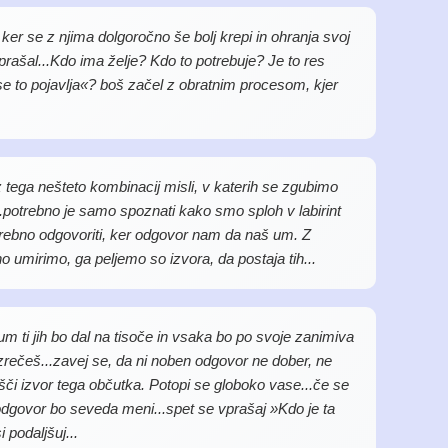
 ker se z njima dolgoročno še bolj krepi in ohranja svoj
prašal...Kdo ima želje? Kdo to potrebuje? Je to res
se to pojavlja«? boš začel z obratnim procesom, kjer
iz tega nešteto kombinacij misli, v katerih se zgubimo
n...potrebno je samo spoznati kako smo sploh v labirint
otrebno odgovoriti, ker odgovor nam da naš um. Z
irimo, ga peljemo so izvora, da postaja tih...
 ti jih bo dal na tisoče in vsaka bo po svoje zanimiva
h izrečeš...zavej se, da ni noben odgovor ne dober, ne
šči izvor tega občutka. Potopi se globoko vase...če se
odgovor bo seveda meni...spet se vprašaj »Kdo je ta
 podaljšuj...