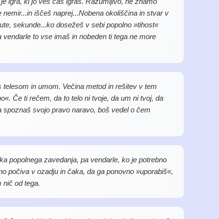
 je igra, ki jo ves čas igraš. Razumljivo, ne znamo
nemir...in iščeš naprej...Nobena okoliščina in stvar v
 minute, sekunde...ko dosežeš v sebi popolno »tihost«
a vendarle to vse imaš in nobeden ti tega ne more
 s telesom in umom. Večina metod in rešitev v tem
. Če ti rečem, da to telo ni tvoje, da um ni tvoj, da
 pa spoznaš svojo pravo naravo, boš vedel o čem
tka popolnega zavedanja, pa vendarle, ko je potrebno
tno počiva v ozadju in čaka, da ga ponovno »uporabiš«,
 nič od tega.