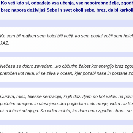
Ko veš kdo si, odpadejo vsa učenja, vse nepotrebne želje, zgodb
brez napora doživljaš Sebe in svet okoli sebe, brez, da bi karkol
Ko sem bil majhen sem hotel biti večji, ko sem postal večji sem hotel
JAZ.
Nečesa se dobro zavedam...ko občutim žalost kot energijo brez zgod
pretočen kot reka, ki se zliva v ocean, kjer pozabi nase in postane zo
Čustva, misli, telesne senzacije, ki jih doživljam so kot valovi na po
počutim omejeno in utesnjeno...ko pogledam celo morje, vidim različne
niso ločeni od njega. Ko vidim celoto, ko dam umu zgodbo stran...se u