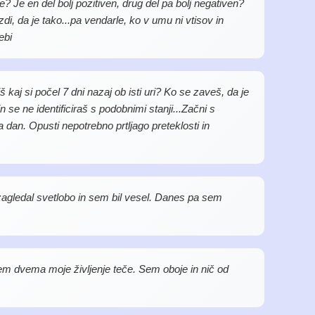
je? Je en del bolj pozitiven, drug del pa bolj negativen?
di, da je tako...pa vendarle, ko v umu ni vtisov in
ebi
kaj si počel 7 dni nazaj ob isti uri? Ko se zaveš, da je
n se ne identificiraš s podobnimi stanji...Začni s
dan. Opusti nepotrebno prtljago preteklosti in
gledal svetlobo in sem bil vesel. Danes pa sem
em dvema moje življenje teče. Sem oboje in nič od