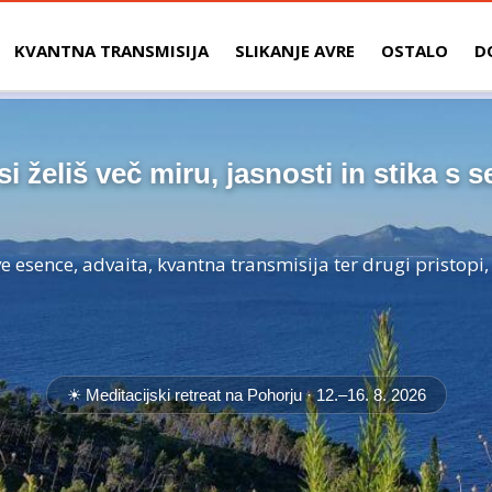
KVANTNA TRANSMISIJA
SLIKANJE AVRE
OSTALO
D
si želiš več miru, jasnosti in stika s s
 esence, advaita, kvantna transmisija ter drugi pristopi
☀ Meditacijski retreat na Pohorju ·
12.–16. 8. 2026