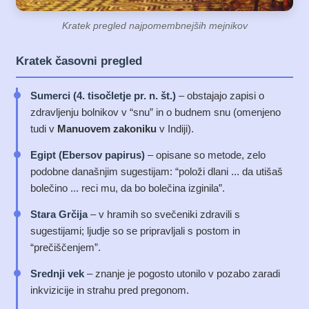
Kratek pregled najpomembnejših mejnikov
Kratek časovni pregled
Sumerci (4. tisočletje pr. n. št.)
– obstajajo zapisi o
zdravljenju bolnikov v “snu” in o budnem snu (omenjeno
tudi v
Manuovem zakoniku
v Indiji).
Egipt (Ebersov papirus)
– opisane so metode, zelo
podobne današnjim sugestijam: “položi dlani ... da utišaš
bolečino ... reci mu, da bo bolečina izginila”.
Stara Grčija
– v hramih so svečeniki zdravili s
sugestijami; ljudje so se pripravljali s postom in
“prečiščenjem”.
Srednji vek
– znanje je pogosto utonilo v pozabo zaradi
inkvizicije in strahu pred pregonom.