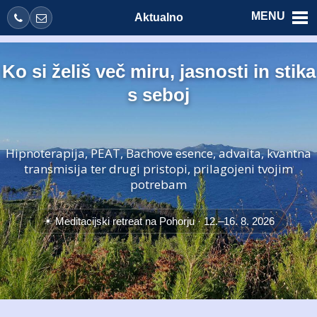
MENU
Aktualno
Ko si želiš več miru, jasnosti in stika
s seboj
Hipnoterapija, PEAT, Bachove esence, advaita, kvantna
transmisija ter drugi pristopi, prilagojeni tvojim
potrebam
☀ Meditacijski retreat na Pohorju ·
12.–16. 8. 2026