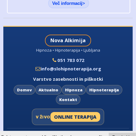
Več informacij
Nova Alkimija
Hipnoza • Hipnoterapija • Ljubljana
051 783 072
info@slohipnoterapija.org
Varstvo zasebnosti in piškotki
Domov
Aktualno
Hipnoza
Hipnoterapija
Kontakt
ONLINE TERAPIJA
V ŽIVO
Copyright © 2006–2026 Nova Alkimija