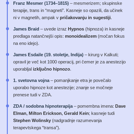
Franz Mesmer (1734–1815)
– mesmerizem; skupinske
terapije, trans in “magneti”. Kasneje so opazili, da učinek
ni v magnetih, ampak v
pričakovanju in sugestiji
.
James Braid
– uvede izraz
Hypnos
(hipnoza) in kasneje
predlaga natančnejši opis:
monoidealizem
(močan fokus
na eno idejo).
James Esdaile (19. stoletje, Indija)
– kirurg v Kalkuti;
opravil je več kot 1000 operacij, pri čemer je za anestezijo
uporabljal
izključno hipnozo
.
1. svetovna vojna
– pomanjkanje etra je povečalo
uporabo hipnoze kot anestezije; znanje se močneje
prenese tudi v ZDA.
ZDA / sodobna hipnoterapija
– pomembna imena:
Dave
Elman, Milton Erickson, Gerald Kein
; kasneje tudi
Stephen Wolinsky
(nadgradnje razumevanja
terapevtskega “transa”).