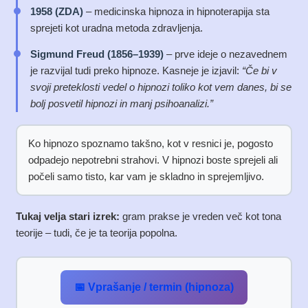
1958 (ZDA)
– medicinska hipnoza in hipnoterapija sta
sprejeti kot uradna metoda zdravljenja.
Sigmund Freud (1856–1939)
– prve ideje o nezavednem
je razvijal tudi preko hipnoze. Kasneje je izjavil:
“Če bi v
svoji preteklosti vedel o hipnozi toliko kot vem danes, bi se
bolj posvetil hipnozi in manj psihoanalizi.”
Ko hipnozo spoznamo takšno, kot v resnici je, pogosto
odpadejo nepotrebni strahovi. V hipnozi boste sprejeli ali
počeli samo tisto, kar vam je skladno in sprejemljivo.
Tukaj velja stari izrek:
gram prakse je vreden več kot tona
teorije – tudi, če je ta teorija popolna.
📅 Vprašanje / termin (hipnoza)